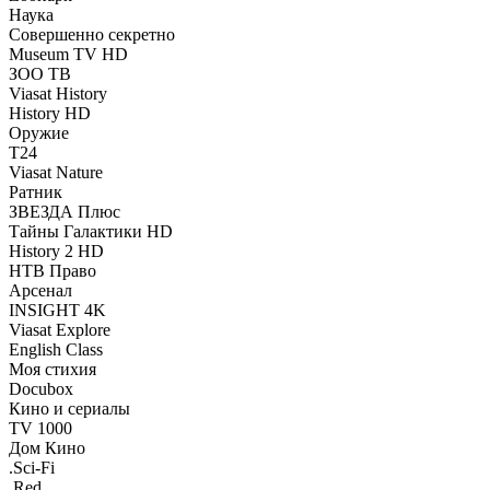
Наука
Совершенно секретно
Museum TV HD
ЗОО ТВ
Viasat History
History HD
Оружие
Т24
Viasat Nature
Ратник
ЗВЕЗДА Плюс
Тайны Галактики HD
History 2 HD
НТВ Право
Арсенал
INSIGHT 4K
Viasat Explore
English Class
Моя стихия
Docubox
Кино и сериалы
TV 1000
Дом Кино
.Sci-Fi
.Red