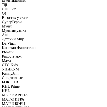
Мультиландия
Tiji
Gulli Girl
О!
В гостях у сказки
СуперГерои
Мульт
Мультимузыка
Ani
Детский Мир
Da Vinci
Капитан Фантастика
Рыжий
Радость моя
Мама
СТС Kids
УНИКУМ
FamilyJam
Спортивные
БОКС ТВ
KHL Prime
KHL
МАТЧ! АРЕНА
МАТЧ! ИГРА
МАТЧ! БОЕЦ