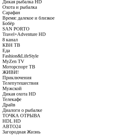
Дикая рыбалка HD
Охота и рыбалка
Сарафан
Время: далекое и близкое
Бобёр
SAN PORTO
Travel+Adventure HD
8 канал
КВН ТВ
Еда
Fashion&LifeStyle
MyZen TV
Моторспорт ТВ
ЖИВИ!
Приключения
Телепутешествия
Мужской
Дикая охота HD
Телекафе
Драйв
Диалоги о рыбалке
ТОЧКА ОТРЫВА
HDL HD
АВТО24
Загородная Жизнь